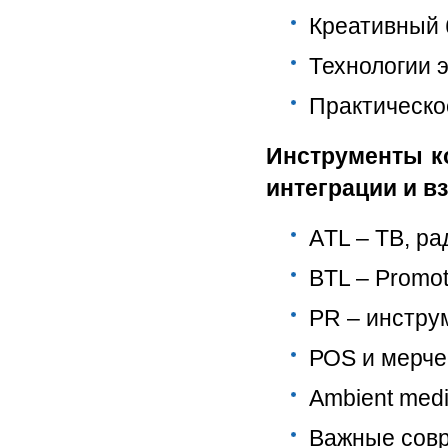
Креативный 
Технологии 
Практическо
Инструменты к
интеграции и в
АTL – ТВ, ра
BTL – Promoti
PR – инстру
РОS и мерче
Ambient medi
Важные сов