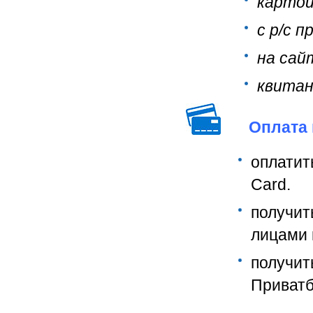
картой
с р/с 
на сай
квитан
Оплата 
оплатит
Card.
получи
лицами 
получи
Приватб