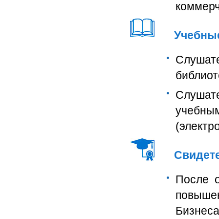
коммерч
Учебны
Слушат
библиот
Слушат
учебны
(электр
Свидет
После о
повыше
Бизнеса