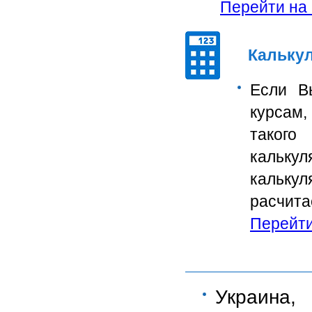
Перейти на с
Калькул
Если В
курсам,
такого
кальку
кальку
расчит
Перейти.
Украина