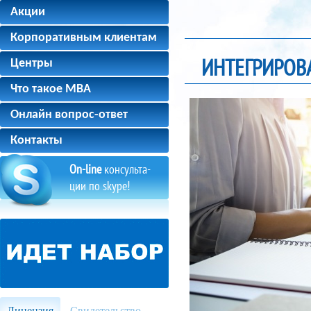
Акции
Корпоративным клиентам
ИНТЕГРИРОВ
Центры
Что такое MBA
Онлайн вопрос-ответ
Контакты
On-line
консульта-
ции по skype!
Лицензия
Свидетельство