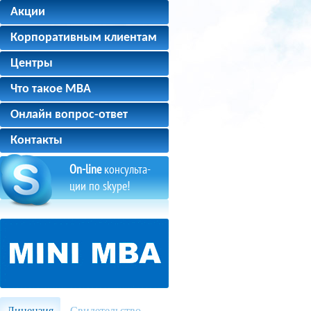
Акции
Корпоративным клиентам
Центры
Что такое MBA
Онлайн вопрос-ответ
Контакты
On-line
консульта-
ции по skype!
Лицензия
Свидетельство