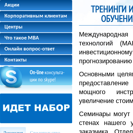
Акции
ТРЕНИНГИ 
ОБУЧЕНИ
Корпоративным клиентам
Центры
Международная
Что такое MBA
технологий (М
Онлайн вопрос-ответ
инвестиционному
Контакты
прогнозированию 
On-line
консульта-
Основными целя
ции по skype!
предоставление
мощного инстр
увеличение стоим
Семинары могут
стенах нашего 
заказчика. Отд
Лицензия
Свидетельство