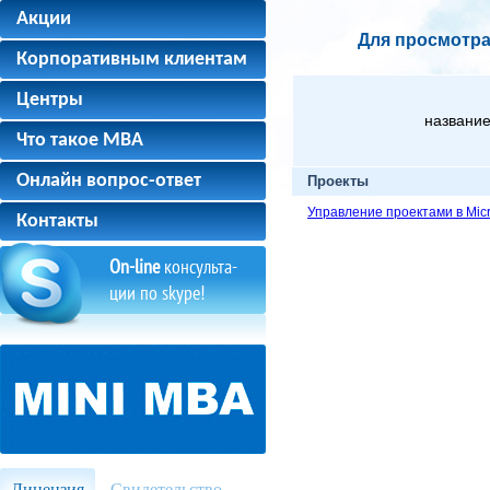
Акции
Для просмотра
Корпоративным клиентам
Центры
название
Что такое MBA
Онлайн вопрос-ответ
Проекты
Управление проектами в Micro
Контакты
On-line
консульта-
ции по skype!
Лицензия
Свидетельство