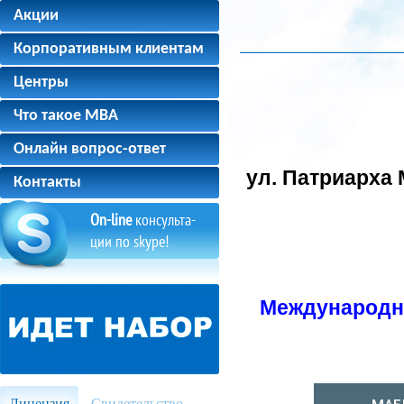
Акции
Корпоративным клиентам
Центры
Что такое MBA
Онлайн вопрос-ответ
ул. Патриарха 
Контакты
On-line
консульта-
ции по skype!
Международн
Лицензия
Свидетельство