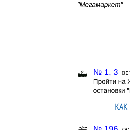
"Мегамаркет"
№ 1, 3
ост
Пройти на 
остановки "
КАК 
№ 196,
ос