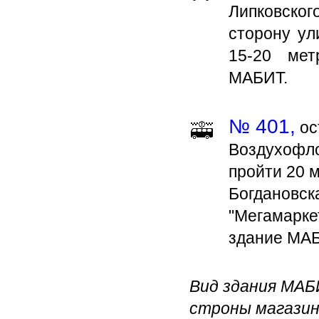
Липковског
сторону ул
15-20 мет
МАБИТ.
№ 401,
ос
Воздухофлот
пройти 20 м
Богдановск
"Мегамаркет
здание МАБ
Вид здания МАБ
строны магази