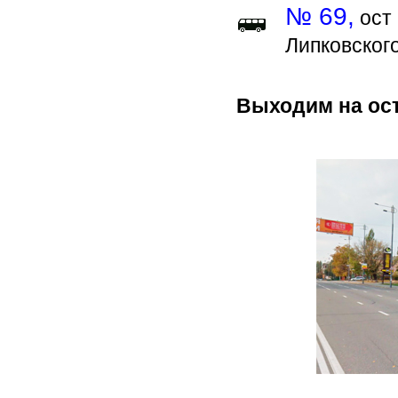
№ 69,
ост 
Липковского
Выходим на ост