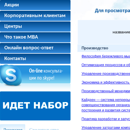
Акции
Для просмотра
Корпоративным клиентам
Центры
название
Что такое MBA
Онлайн вопрос-ответ
Производство
Философия бережливого мыш
Контакты
Оптимизация процессов и об
On-line
консульта-
Управление производствен
ции по skype!
Экономика и эффективность
Производственный менеджм
Кайдзен — система непреры
совершенствования организ
построения и развития сист
Практика разработки и запус
Управление затратами комп
Лицензия
Свидетельство