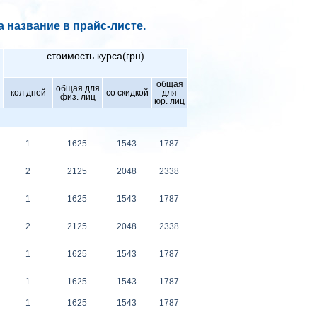
 название в прайс-листе.
стоимость курса(грн)
общая
общая для
кол дней
со скидкой
для
физ. лиц
юр. лиц
1
1625
1543
1787
2
2125
2048
2338
1
1625
1543
1787
2
2125
2048
2338
1
1625
1543
1787
1
1625
1543
1787
1
1625
1543
1787