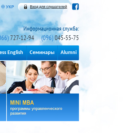
УКР
Вход для слушателей
Информационная служба:
066)
727-12-94
(096)
045-55-75
ess English
Семинары
Alumni