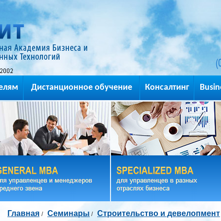
(
елям
Дистанционное обучение
Консалтинг
Busin
Главная
Семинары
Строительство и девелопмент
/
/