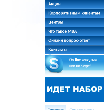
Акции
Корпоративным клиентам
Центры
Что такое MBA
Онлайн вопрос-ответ
Контакты
On-line
консульта-
ции по skype!
Лицензия
Свидетельство