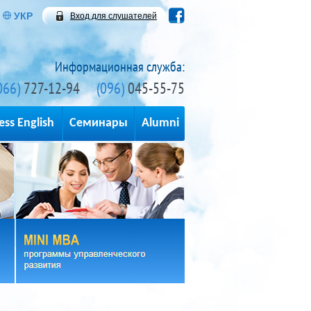
УКР
Вход для слушателей
Информационная служба:
066)
727-12-94
(096)
045-55-75
ess English
Семинары
Alumni