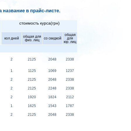
 название в прайс-листе.
стоимость курса(грн)
общая
общая для
кол дней
со скидкой
для
физ. лиц
юр. лиц
2
2125
2048
2338
1
1125
1069
1237
2
2125
2048
2338
2
2125
2248
2338
2
1920
1824
2112
1
1625
1543
1787
2
2125
2048
2338