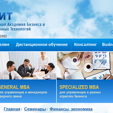
(
елям
Дистанционное обучение
Консалтинг
Busin
Главная
Семинары
Финансы, экономика
/
/