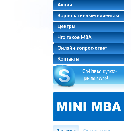
Акции
Корпоративным клиентам
Центры
Что такое MBA
Онлайн вопрос-ответ
Контакты
On-line
консульта-
ции по skype!
Лицензия
Свидетельство