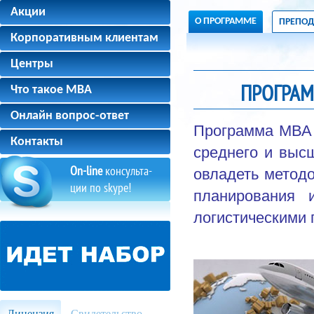
Акции
О ПРОГРАММЕ
ПРЕПОД
Корпоративным клиентам
Центры
ПРОГРАМ
Что такое MBA
Онлайн вопрос-ответ
Программа МВА 
Контакты
среднего и высш
On-line
консульта-
овладеть методо
ции по skype!
планирования 
логистическими 
Лицензия
Свидетельство