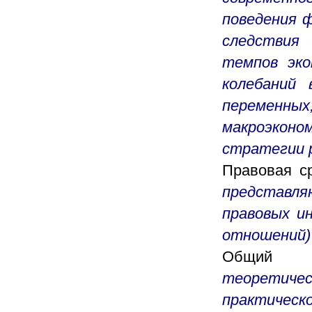
поведения ф
следствия 
темпов эко
колебаний 
переменны
макроэконо
стратегии 
Правовая с
представля
правовых и
отношений)
Общий 
теоретиче
практическ