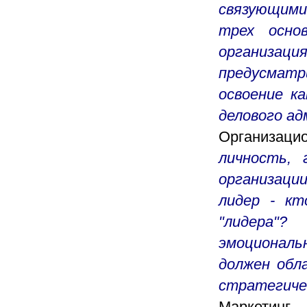
связующими
трех основ
организац
предусмат
освоение к
делового а
Организац
личность, 
организаци
лидер - кт
"лидера"?
эмоционал
должен обл
стратегичес
Маркетин