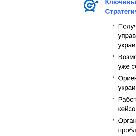
Ключевы
Стратеги
Получ
управ
украи
Возмо
уже с
Орие
украи
Рабо
кейсо
Орга
про