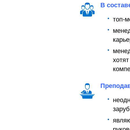
В состав
топ-м
менед
карье
мене
хотя
компе
Преподав
неодн
заруб
явля
руков