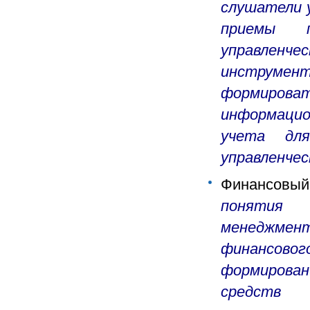
слушатели 
приемы п
управленч
инструмент
формиро
информацио
учета для
управленчес
Финансов
понятия 
менеджмен
финансовог
формирова
средств п