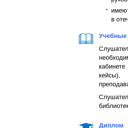
имеют
в оте
Учебные 
Слушат
необход
кабинете 
кейсы),
преподав
Слушате
библиотек
Диплом