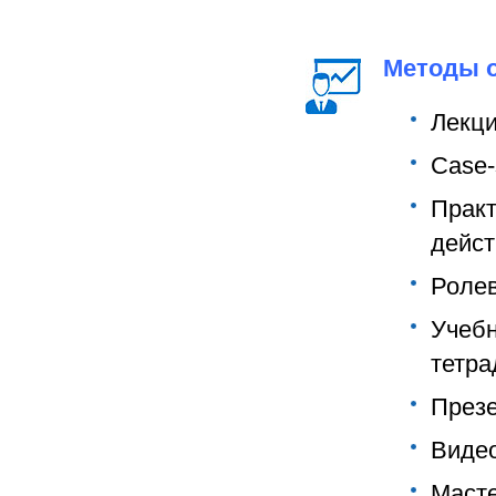
Методы о
Лекци
Сase-
Практ
дейс
Ролев
Учебн
тетра
Презе
Видео
Масте