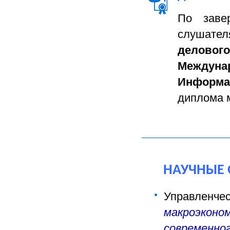
По заве
слушате
деловог
Между
Информ
диплома 
НАУЧНЫЕ 
Управленче
макроэко
современно