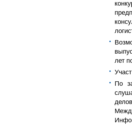
конк
пред
конс
логис
Возм
выпу
лет п
Участ
По з
слуш
дело
Меж
Инфо