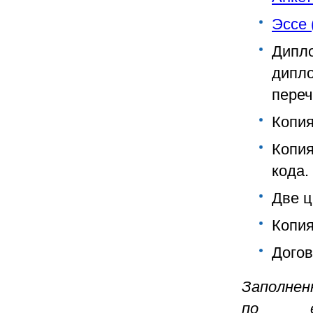
Эссе 
Дипл
дипл
переч
Копия
Копи
кода.
Две ц
Копия
Догов
Заполнен
по e-