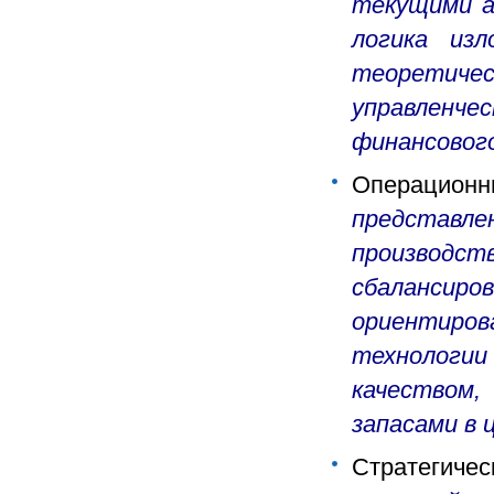
текущими а
логика из
теоретичес
управленч
финансовог
Операцио
представл
производс
сбаланси
ориентиро
технологи
качеством,
запасами в 
Стратегичес