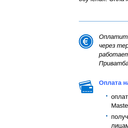
Оплатить
через тер
работает
Приватба
Оплата н
опла
Maste
полу
лицам